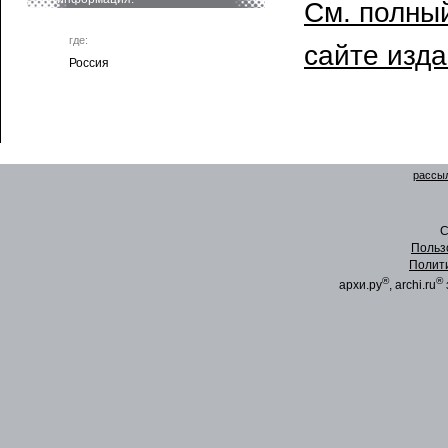
См. полный
где:
сайте изд
Россия
рассыл
C
Польз
Полит
®
®
архи.ру
, archi.ru