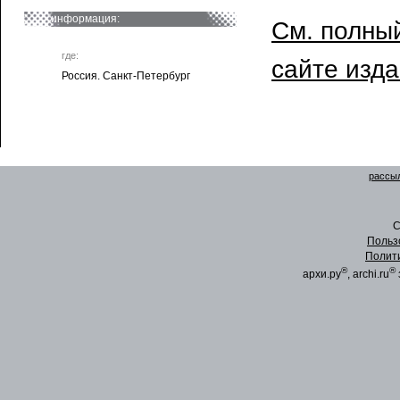
информация:
См. полный
где:
сайте изд
Россия. Санкт-Петербург
рассыл
C
Польз
Полит
®
®
архи.ру
, archi.ru