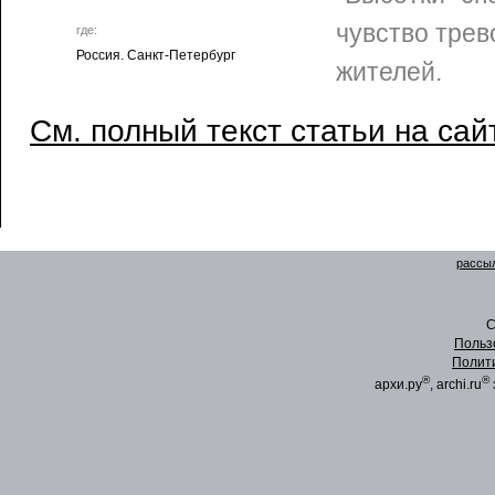
чувство трев
где:
Россия. Санкт-Петербург
жителей.
См. полный текст статьи на сай
рассыл
C
Польз
Полит
®
®
архи.ру
, archi.ru