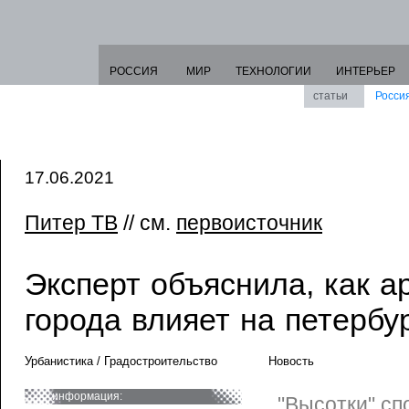
РОССИЯ
МИР
ТЕХНОЛОГИИ
ИНТЕРЬЕР
статьи
Росси
17.06.2021
Питер ТВ
// см.
первоисточник
Эксперт объяснила, как а
города влияет на петербу
Урбанистика / Градостроительство
Новость
информация:
"Высотки" сп