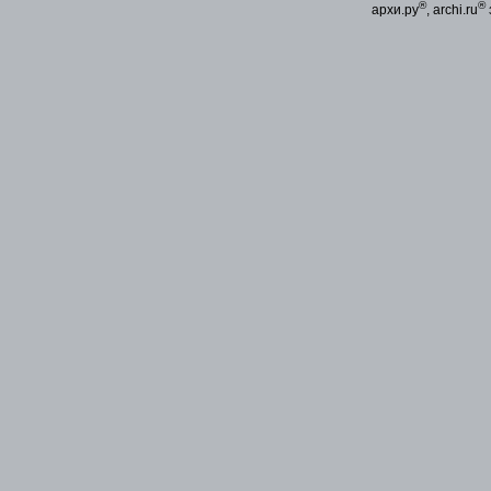
®
®
архи.ру
, archi.ru