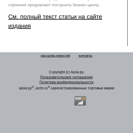
строения предлагают построить бизнес-центр.
См. полный текст статьи на сайте
издания
рассылка новостей
контакты
Copyright (c) Архи.ру.
Пользовательское соглашение
Политика конфиденциальности
®
®
архи.ру
, archi.ru
зарегистрированные торговые марки