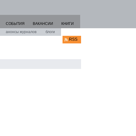
СОБЫТИЯ
ВАКАНСИИ
КНИГИ
анонсы журналов
блоги
RSS