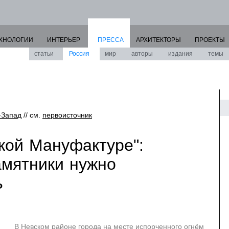
ХНОЛОГИИ
ИНТЕРЬЕР
ПРЕССА
АРХИТЕКТОРЫ
ПРОЕКТЫ
статьи
Россия
мир
авторы
издания
темы
-Запад
// см.
первоисточник
кой Мануфактуре":
мятники нужно
ь
В Невском районе города на месте испорченного огнём