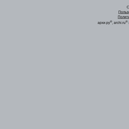
C
Польз
Полит
®
®
архи.ру
, archi.ru