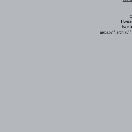
рассыл
C
Польз
Полит
®
®
архи.ру
, archi.ru