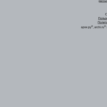
рассыл
C
Польз
Полит
®
®
архи.ру
, archi.ru