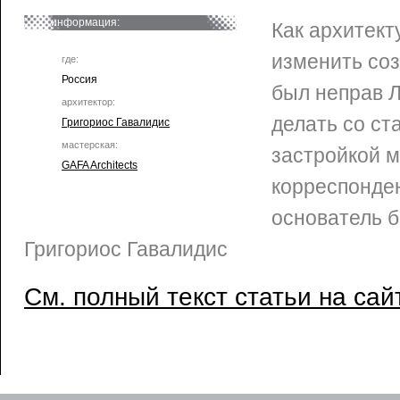
информация:
Как архитект
изменить соз
где:
Россия
был неправ Л
архитектор:
делать со ст
Григориос Гавалидис
мастерская:
застройкой 
GAFA Architects
корреспонде
основатель б
Григориос Гавалидис
См. полный текст статьи на сай