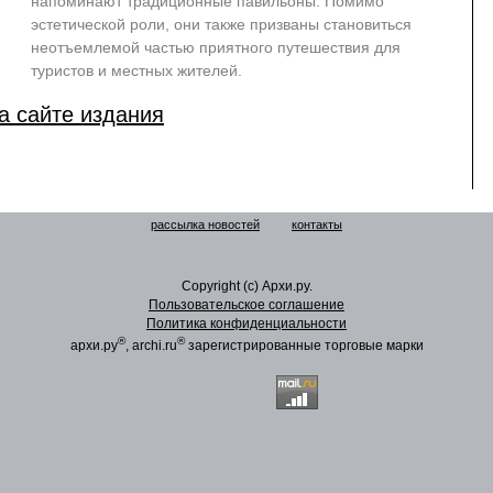
напоминают традиционные павильоны. Помимо
эстетической роли, они также призваны становиться
неотъемлемой частью приятного путешествия для
туристов и местных жителей.
а сайте издания
рассылка новостей
контакты
Copyright (c) Архи.ру.
Пользовательское соглашение
Политика конфиденциальности
®
®
архи.ру
, archi.ru
зарегистрированные торговые марки