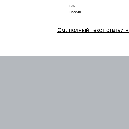
где:
Россия
См. полный текст статьи н