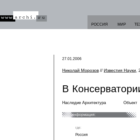
РОССИЯ
МИР
ТЕ
27.01.2006
Николай Морозов
//
Известия Науки
, 
В Консерватори
Наследие Архитектура
Объект
информация:
где:
Россия