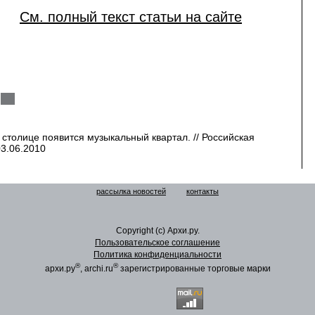
См. полный текст статьи на сайте
 столице появится музыкальный квартал. // Российская
03.06.2010
рассылка новостей
контакты
Copyright (c) Архи.ру.
Пользовательское соглашение
Политика конфиденциальности
®
®
архи.ру
, archi.ru
зарегистрированные торговые марки