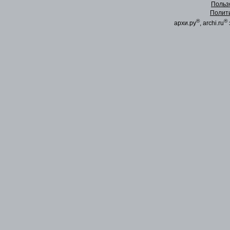
Польз
Полит
®
®
архи.ру
, archi.ru