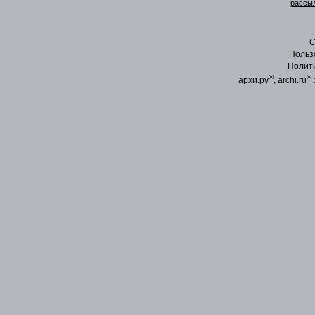
рассыл
C
Польз
Полит
®
®
архи.ру
, archi.ru