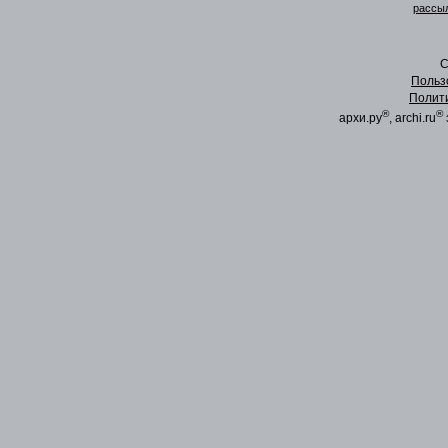
рассыл
C
Польз
Полит
®
®
архи.ру
, archi.ru