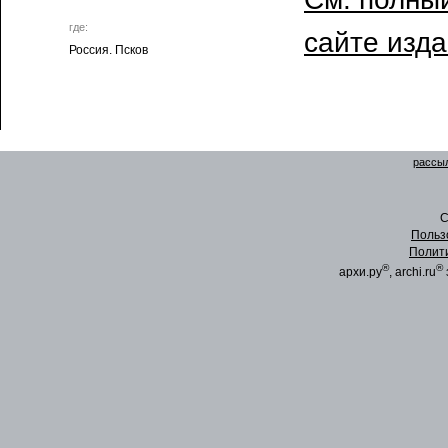
где:
сайте изд
Россия. Псков
рассыл
C
Польз
Полит
®
®
архи.ру
, archi.ru