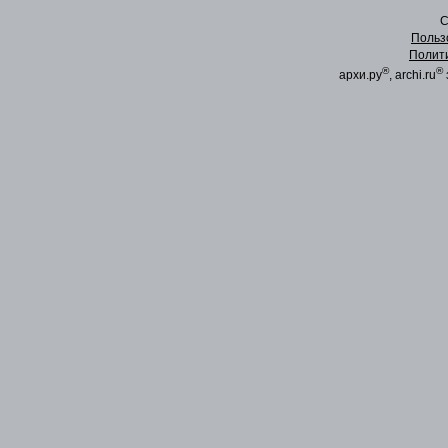
C
Польз
Полит
®
®
архи.ру
, archi.ru