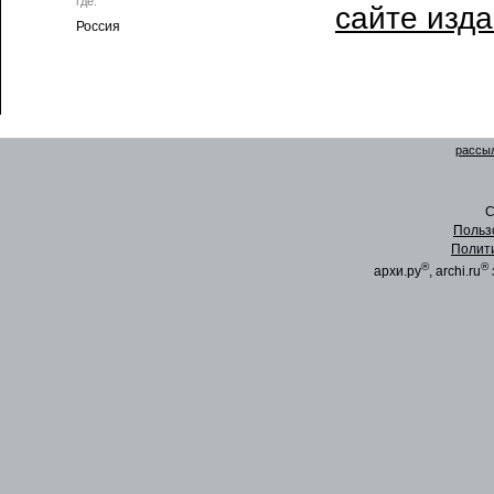
где:
сайте изд
Россия
рассыл
C
Польз
Полит
®
®
архи.ру
, archi.ru