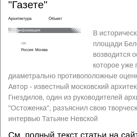
"Газете"
Архитектура
Объект
информация:
В историческ
площади Бело
где:
Россия. Москва
возводится о
которое уже 
диаметрально противоположные оценк
Автор - известный московский архите
Гнездилов, один из руководителей ар
"Остоженка", разъяснил свою творчес
интервью Татьяне Невской
См. полный текст статьи на сай