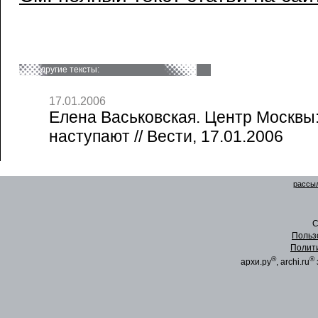
другие тексты:
17.01.2006
Елена Васьковская. Центр Москвы
наступают // Вести, 17.01.2006
рассыл
C
Польз
Полит
®
®
архи.ру
, archi.ru