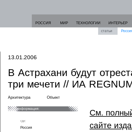
РОССИЯ
МИР
ТЕХНОЛОГИИ
ИНТЕРЬЕР
статьи
Росси
13.01.2006
В Астрахани будут отрес
три мечети // ИА REGNUM
Архитектура
Объект
информация:
См. полный
где:
сайте изд
Россия