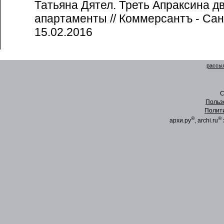
Татьяна Дятел. Треть Апраксина д
апартаменты // Коммерсантъ - Сан
15.02.2016
рассыл
C
Польз
Полит
®
®
архи.ру
, archi.ru