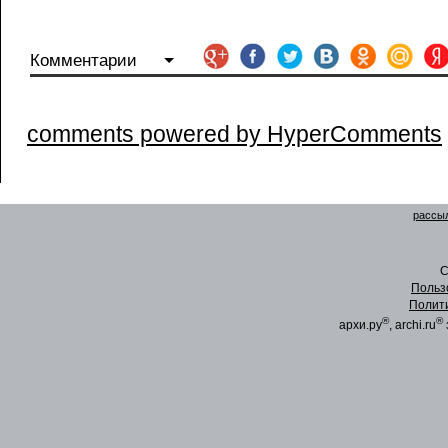
Комментарии
comments powered by HyperComments
рассыл
C
Польз
Полит
®
®
архи.ру
, archi.ru