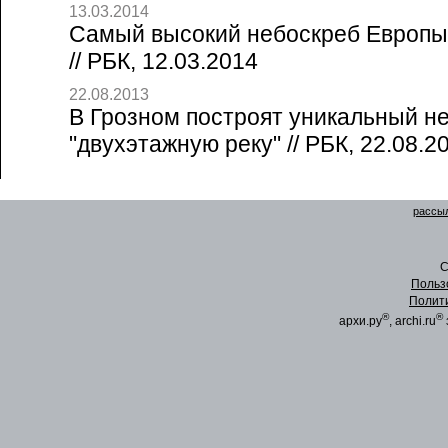
13.03.2014
Самый высокий небоскреб Европы 
// РБК, 12.03.2014
22.08.2013
В Грозном построят уникальный н
"двухэтажную реку" // РБК, 22.08.2
рассыл
C
Польз
Полит
®
®
архи.ру
, archi.ru