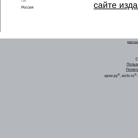
где:
сайте изд
Россия
рассыл
C
Польз
Полит
®
®
архи.ру
, archi.ru