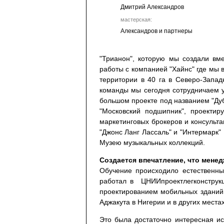
Дмитрий Александров
мастерская:
Александров и партнеры
"Трианон", которую мы создали вм
работы с компанией "Хайнс" где мы 
территории в 40 га в Северо-Запад
команды мы сегодня сотрудничаем уж
большом проекте под названием "Дуб
"Московский подшипник", проектиру
маркетинговых брокеров и консульта
"Джонс Ланг Лассаль" и "Интермарк"
Музею музыкальных коллекций.
Создается впечатление, что мене
Обучение происходило естественны
работал в ЦНИИпроектлегконструк
проектированием мобильных зданий 
Аджакута в Нигерии и в других местах
Это была достаточно интересная и