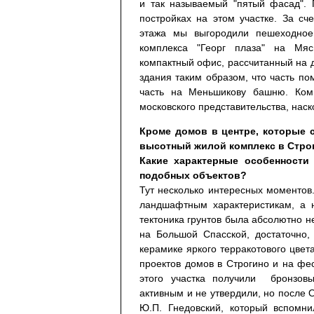
и так называемый "пятый фасад". 
постройках на этом участке. За сч
этажа мы выгородили пешеходное 
комплекса "Георг плаза" на Мяс
компактный офис, рассчитанный на 
здания таким образом, что часть п
часть на Меньшикову башню. Комп
московского представительства, нас
Кроме домов в центре, которые 
высотный жилой комплекс в Строг
Какие характерные особенности
подобных объектов?
Тут несколько интересных моментов
ландшафтным характеристикам, а н
тектоника грунтов была абсолютно н
на Большой Спасской, достаточно,
керамике яркого терракотового цвет
проектов домов в Строгино и на фе
этого участка получили бронзов
активным и не утвердили, но после 
Ю.П. Гнедовский, который вспомни