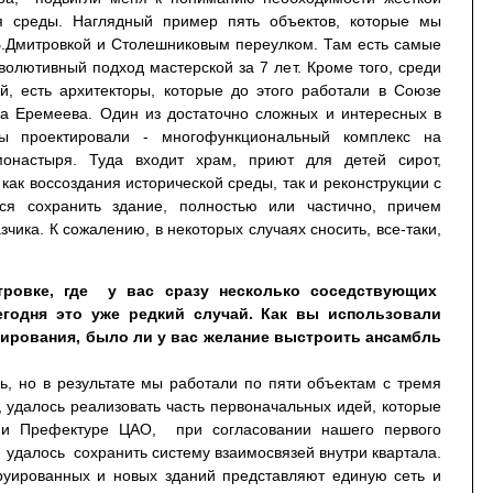
ия среды. Наглядный пример пять объектов, которые мы
 Б.Дмитровкой и Столешниковым переулком. Там есть самые
олютивный подход мастерской за 7 лет. Кроме того, среди
ой, есть архитекторы, которые до этого работали в Союзе
ра Еремеева. Один из достаточно сложных и интересных в
ы проектировали - многофункциональный комплекс на
монастыря. Туда входит храм, приют для детей сирот,
как воссоздания исторической среды, так и реконструкции с
ся сохранить здание, полностью или частично, причем
чика. К сожалению, в некоторых случаях сносить, все-таки,
ровке, где у вас сразу несколько соседствующих
егодня это уже редкий случай. Как вы использовали
ирования, было ли у вас желание выстроить ансамбль
ь, но в результате мы работали по пяти объектам с тремя
 удалось реализовать часть первоначальных идей, которые
 и Префектуре ЦАО, при согласовании нашего первого
и удалось сохранить систему взаимосвязей внутри квартала.
труированных и новых зданий представляют единую сеть и