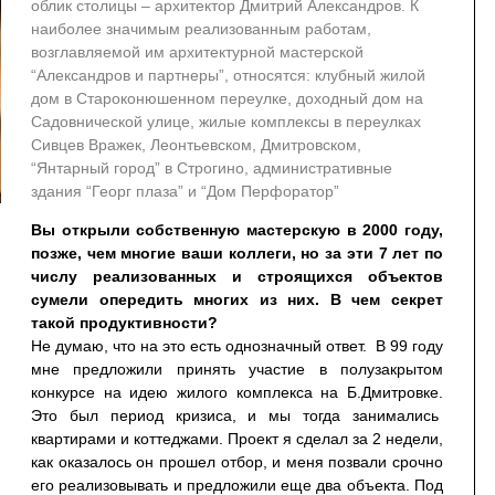
облик столицы – архитектор Дмитрий Александров. К
наиболее значимым реализованным работам,
возглавляемой им архитектурной мастерской
“Александров и партнеры”, относятся: клубный жилой
дом в Староконюшенном переулке, доходный дом на
Садовнической улице, жилые комплексы в переулках
Сивцев Вражек, Леонтьевском, Дмитровском,
“Янтарный город” в Строгино, административные
здания “Георг плаза” и “Дом Перфоратор”
Вы открыли собственную мастерскую в 2000 году,
позже, чем многие ваши коллеги, но за эти 7 лет по
числу реализованных и строящихся объектов
сумели опередить многих из них. В чем секрет
такой продуктивности?
Не думаю, что на это есть однозначный ответ. В 99 году
мне предложили принять участие в полузакрытом
конкурсе на идею жилого комплекса на Б.Дмитровке.
Это был период кризиса, и мы тогда занимались
квартирами и коттеджами. Проект я сделал за 2 недели,
как оказалось он прошел отбор, и меня позвали срочно
его реализовывать и предложили еще два объекта. Под