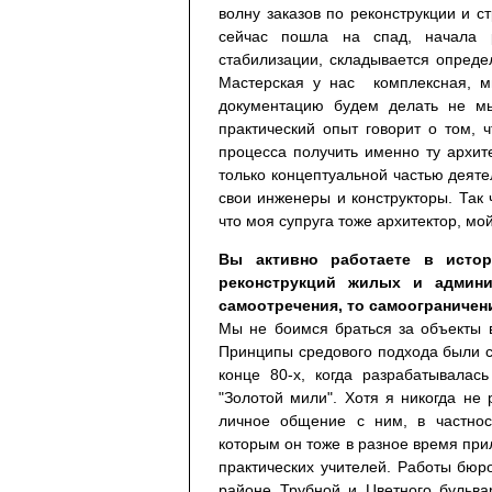
волну заказов по реконструкции и с
сейчас пошла на спад, начала р
стабилизации, складывается определ
Мастерская у нас комплексная, м
документацию будем делать не мы
практический опыт говорит о том, 
процесса получить именно ту архит
только концептуальной частью деяте
свои инженеры и конструкторы. Так 
что моя супруга тоже архитектор, мо
Вы активно работаете в исто
реконструкций жилых и админи
самоотречения, то самоограничени
Мы не боимся браться за объекты в
Принципы средового подхода были
конце 80-х, когда разрабатывалас
"Золотой мили". Хотя я никогда не
личное общение с ним, в частно
которым он тоже в разное время прил
практических учителей. Работы бю
районе Трубной и Цветного бульв