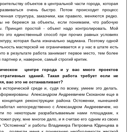
троительству объектов в центральной части города, которая
азвиваться очень быстро. Потом происходит процесс
енная структура, заказчики, как правило, меняются редко.
ы не беремся за объекты, если понимаем, что рабочую
. Принцип простой - объект надо контролировать. Мой
что это единственный способ при прочих равных условиях
ектуру, которая была изначально задумана. Поэтому одной
льность мастерской не ограничивается и у нас в штате есть
что в результате работа занимает первое место, тем более
й партнер и, наверное, самый строгий критик.
рическом центре города и у вас много проектов
стративных зданий. Такая работа требует если не
я, вас это не останавливает?
 исторической среде и, судя по всему, умеем это делать.
 сформированы Александром Андреевичем Скоканом еще в
ь концепция реконструкции района Остоженки, нынешней
 работал непосредственно с Александром Андреевичем, но
сти по некоторым разрабатываемым нами площадкам, к
ожил руку, мне многое дало, и я считаю его одним из своих
ро "Остоженка" и работы Владимира Петровича Юдинцева в
ара, подвигли меня к пониманию необходимости жесткой