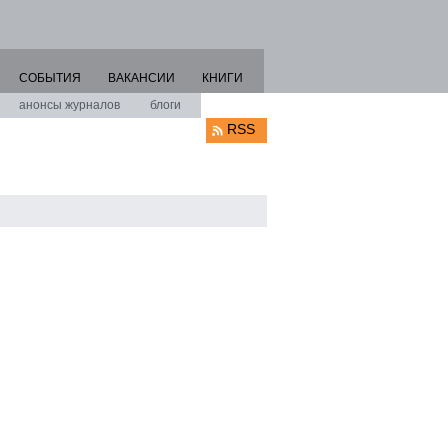
СОБЫТИЯ
ВАКАНСИИ
КНИГИ
анонсы журналов
блоги
RSS