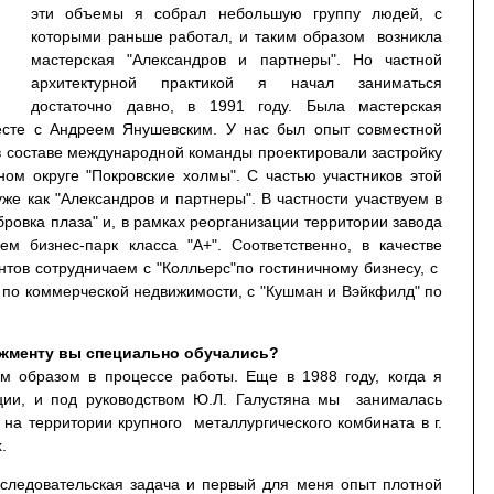
эти объемы я собрал небольшую группу людей, с
которыми раньше работал, и таким образом возникла
мастерская "Александров и партнеры". Но частной
архитектурной практикой я начал заниматься
достаточно давно, в 1991 году. Была мастерская
есте с Андреем Янушевским. У нас был опыт совместной
в составе международной команды проектировали застройку
ном округе "Покровские холмы". С частью участников этой
е как "Александров и партнеры". В частности участвуем в
ровка плаза" и, в рамках реорганизации территории завода
ем бизнес-парк класса "А+". Соответственно, в качестве
нтов сотрудничаем с "Колльерс"по гостиничному бизнесу, с
 по коммерческой недвижимости, с "Кушман и Вэйкфилд" по
джменту вы специально обучались?
м образом в процессе работы. Еще в 1988 году, когда я
ции, и под руководством Ю.Л. Галустяна мы занималась
на территории крупного металлургического комбината в г.
.
сследовательская задача и первый для меня опыт плотной