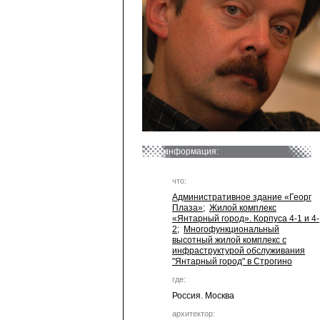
информация:
что:
Административное здание «Георг
Плаза»
;
Жилой комплекс
«Янтарный город». Корпуса 4-1 и 4-
2
;
Многофункциональный
высотный жилой комплекс с
инфраструктурой обслуживания
"Янтарный город" в Строгино
где:
Россия. Москва
архитектор: