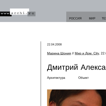
РОССИЯ
МИР
ТЕ
22.04.2008
Марина Шония
//
Мир и Дом. City
, 22
Дмитрий Алекса
Архитектура
Объект