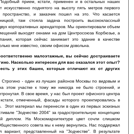
Подобный прием, кстати, применен и в остальных наших
ет искусственно поднятого на высоту пять метров первого
пространство, и заказчик пошел на это. Что касается
ницкой, там стояла задача построить высококлассный
двух корпоративных арендаторов. Мы ориентировали объем
омещений выходят окнами на дом Центросоюза Корбюзье, а
ания, которая сейчас занимает это здание в качестве
колько мне известно, своим офисом довольна.
соответственно малоэтажные, вы сейчас достраиваете
ино. Насколько интересен для вас оказался этот опыт?
 есть у этих башен, которые отличают их от других
. Строгино - один из лучших районов Москвы по видовым и
а этом участке к тому же никогда не было строений, и
етронутая. В свое время, у нас был проект офисного центра
 кстати, отмеченный, фасады которого проектировались в
а. Этот материал мы перенесли в один из первых эскизных
стивале "Зодчество 2004" за градостроительную концепцию
ый диплом. На Москомархитектуре цвет сочли слишком
Общественного совета мы к нему вернулись. Нас поддержал
л вариант, представленный на "Зодчестве". В результате