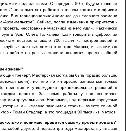
щиками и подрядчиками. С середины 90-х, будучи главным
холмы" несколько лет работал в тесном контакте с офисом
оскве. В интернациональной команде до недавнего времени
-Архангельское". Сейчас, после изменения приоритетов -
о проекта, иностранные участники из него ушли. Фактически
руппа "Арк" Олега Толкачева. Если говорить в цифрах, за
ектам построено около 700 тысяч кв. метров жилой и
 клубных элитных домов в центре Москвы, и заканчивая
ас в работе на разных стадиях находятся проекты общей
ашей жизни?
рающий тренер". Мастерская могла бы быть гораздо больше,
 включая меня), но мне не интересно заниматься только
 До принятия и утверждения принципиальных решений я
в каждом проекте. За время работы у нас сложилась
пар или треугольников. Например, над первыми корпусами
, которые мы недавно закончили строить, вместе со мной
тор - Роман Стадлер, а это площади в 90 тысяч кв. метров.
насколько я понимаю, нравится самому проектировать?
 за собой другое. В первые три года мастерская, учитывая