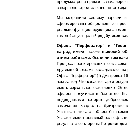
предусмотрена прямая связка через 
завершено строительство пятого здан
Мы сохранили систему нарезки вн
сформированы общественные простр
реально функционирующим элемент
там действует целый ряд бутиков, к
Офисы "Перфоратор" и "Георг
наград имеют также высокий об
этими работами, были ли там как
Процесс проектирования, согласован
другими объектами, складывался на р
Офис "Перфоратор" (Б.Дмитровка 16, 
чем за год. Что касается архитекту
иметь зеркальное остекление. Этог
эффект, получился и без этого. Б
подрядчиками, которые добросове
замечания. Квартал на Дмитровке 
Учитывая, что этот объект был ком
Участок имеет активный рельеф с пе
результате со стороны Петровки дом