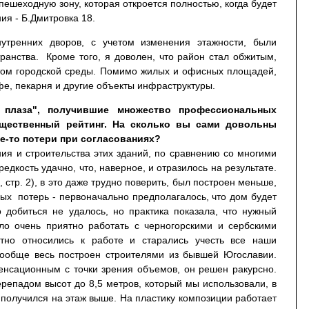
пешеходную зону, которая откроется полностью, когда будет
ия - Б.Дмитровка 18.
утренних дворов, с учетом изменения этажности, были
анства. Кроме того, я доволен, что район стал обжитым,
ом городской среды. Помимо жилых и офисных площадей,
афе, пекарня и другие объекты инфраструктуры.
 плаза", получившие множество профессиональных
щественный рейтинг. На сколько вы сами довольны
ие-то потери при согласованиях?
ия и строительства этих зданий, по сравнению со многими
едкость удачно, что, наверное, и отразилось на результате.
стр. 2), в это даже трудно поверить, был построен меньше,
рных потерь - первоначально предполагалось, что дом будет
о добиться не удалось, но практика показала, что нужный
ыло очень приятно работать с черногорскими и сербскими
стно относились к работе и старались учесть все наши
вообще весь построен строителями из бывшей Югославии.
пенсационным с точки зрения объемов, он решен ракурсно.
репадом высот до 8,5 метров, который мы использовали, в
 получился на этаж выше. На пластику композиции работает