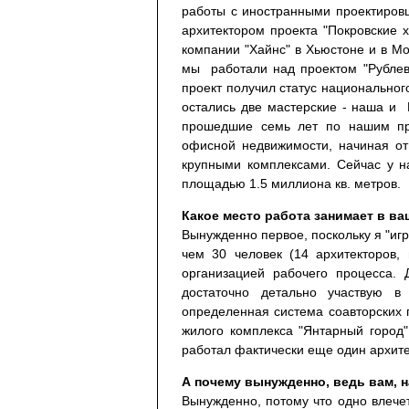
работы с иностранными проектиров
архитектором проекта "Покровские 
компании "Хайнс" в Хьюстоне и в М
мы работали над проектом "Рублево
проект получил статус национальног
остались две мастерские - наша и Г
прошедшие семь лет по нашим про
офисной недвижимости, начиная от
крупными комплексами. Сейчас у н
площадью 1.5 миллиона кв. метров.
Какое место работа занимает в в
Вынужденно первое, поскольку я "иг
чем 30 человек (14 архитекторов,
организацией рабочего процесса.
достаточно детально участвую 
определенная система соавторских 
жилого комплекса "Янтарный город"
работал фактически еще один архитек
А почему вынужденно, ведь вам, 
Вынужденно, потому что одно влечет