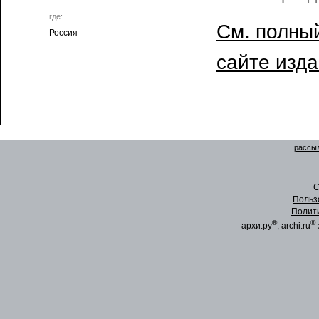
где:
См. полный
Россия
сайте изд
рассыл
C
Польз
Полит
®
®
архи.ру
, archi.ru