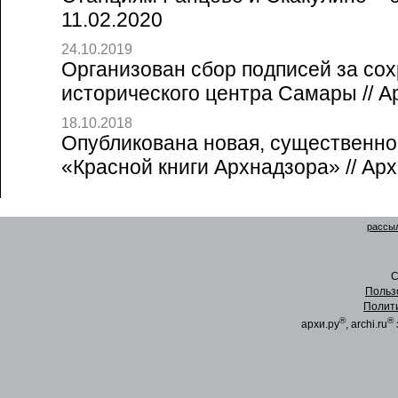
11.02.2020
24.10.2019
Организован сбор подписей за со
исторического центра Самары // А
18.10.2018
Опубликована новая, существенно
«Красной книги Архнадзора» // Арх
рассыл
C
Польз
Полит
®
®
архи.ру
, archi.ru