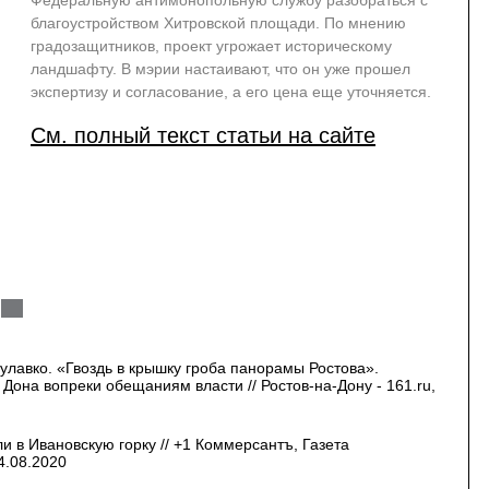
Федеральную антимонопольную службу разобраться с
благоустройством Хитровской площади. По мнению
градозащитников, проект угрожает историческому
ландшафту. В мэрии настаивают, что он уже прошел
экспертизу и согласование, а его цена еще уточняется.
См. полный текст статьи на сайте
улавко. «Гвоздь в крышку гроба панорамы Ростова».
Дона вопреки обещаниям власти // Ростов-на-Дону - 161.ru,
 в Ивановскую горку // +1 Коммерсантъ, Газета
4.08.2020