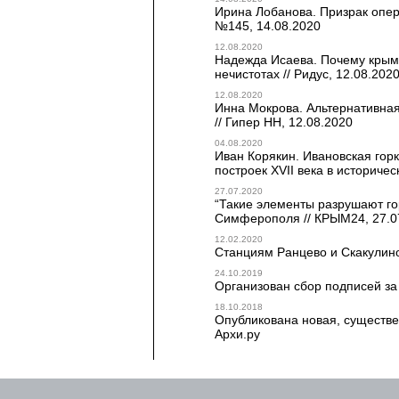
Ирина Лобанова. Призрак опер
№145, 14.08.2020
12.08.2020
Надежда Исаева. Почему крым
нечистотах // Ридус, 12.08.202
12.08.2020
Инна Мокрова. Альтернативная
// Гипер НН, 12.08.2020
04.08.2020
Иван Корякин. Ивановская гор
построек XVII века в историче
27.07.2020
“Такие элементы разрушают го
Симферополя // КРЫМ24, 27.0
12.02.2020
Станциям Ранцево и Скакулино 
24.10.2019
Организован сбор подписей за
18.10.2018
Опубликована новая, существе
Архи.ру