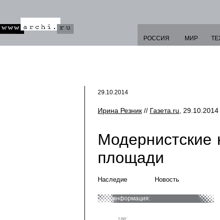
РОССИЯ
МИР
ТЕ
29.10.2014
Ирина Резник
//
Газета.ru
, 29.10.2014 
Модернистские 
площади
Наследие
Новость
информация:
где: