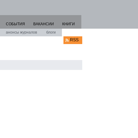
СОБЫТИЯ
ВАКАНСИИ
КНИГИ
анонсы журналов
блоги
RSS