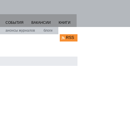
СОБЫТИЯ
ВАКАНСИИ
КНИГИ
анонсы журналов
блоги
RSS