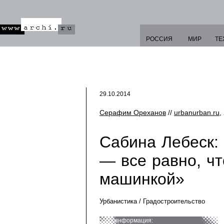
РОССИЯ
МИР
ТЕ
29.10.2014
Серафим Ореханов
//
urbanurban.ru
,
Сабина Лебеск:
— все равно, чт
машинкой»
Урбанистика / Градостроительство
информация: