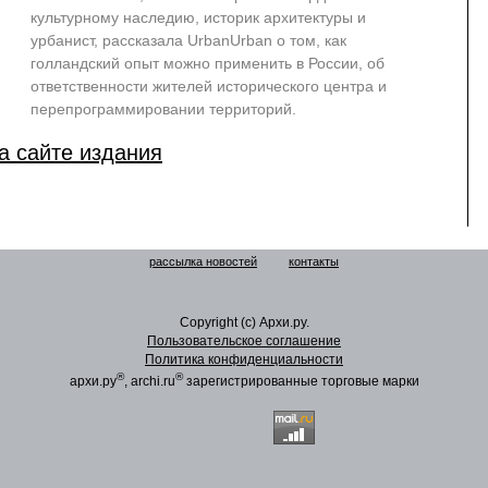
культурному наследию, историк архитектуры и
урбанист, рассказала UrbanUrban о том, как
голландский опыт можно применить в России, об
ответственности жителей исторического центра и
перепрограммировании территорий.
а сайте издания
рассылка новостей
контакты
Copyright (c) Архи.ру.
Пользовательское соглашение
Политика конфиденциальности
®
®
архи.ру
, archi.ru
зарегистрированные торговые марки