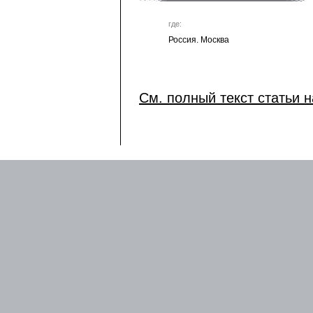
где:
Россия. Москва
См. полный текст статьи н