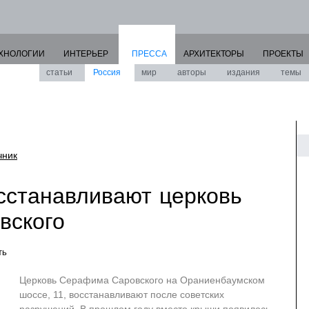
ХНОЛОГИИ
ИНТЕРЬЕР
ПРЕССА
АРХИТЕКТОРЫ
ПРОЕКТЫ
статьи
Россия
мир
авторы
издания
темы
чник
сстанавливают церковь
вского
ть
Церковь Серафима Саровского на Ораниенбаумском
шоссе, 11, восстанавливают после советских