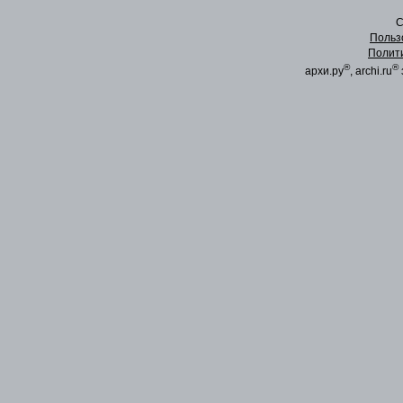
C
Польз
Полит
®
®
архи.ру
, archi.ru