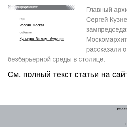
информация:
Главный арх
Сергей Кузне
где:
Россия. Москва
зампредседа
событие:
Москомархит
Культура. Взгляд в будущее
рассказали о
безбарьерной среды в столице.
См. полный текст статьи на сай
рассыл
C