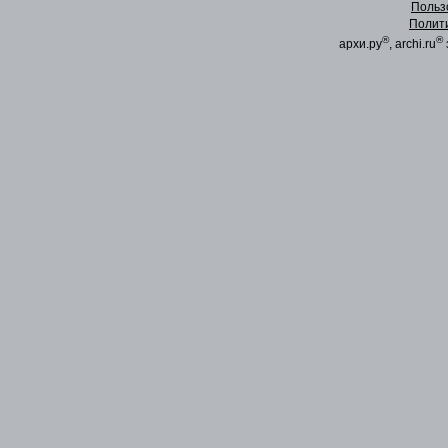
Польз
Полит
®
®
архи.ру
, archi.ru