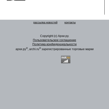
рассылка новостей
контакты
Copyright (c) Архи.ру.
Пользовательское соглашение
Политика конфиденциальности
®
®
архи.ру
, archi.ru
зарегистрированные торговые марки