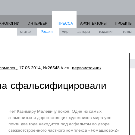
ХНОЛОГИИ
ИНТЕРЬЕР
ПРЕССА
АРХИТЕКТОРЫ
ПРОЕКТЫ
статьи
Россия
мир
авторы
издания
темы
мсомолец
, 17.06.2014, №26548 // см.
первоисточник
ча сфальсифицировали
Нет Казимиру Малевичу покоя. Один из самых
знаменитых и дорогостоящих художников мира уже
почти два года находится под асфальтом во дворе
свежеотстроенного частного комплекса «Ромашково-2»