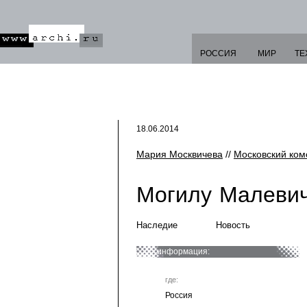
РОССИЯ
МИР
ТЕ
18.06.2014
Мария Москвичева
//
Московский ко
Могилу Малеви
Наследие
Новость
информация:
где:
Россия