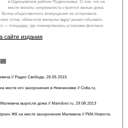
в Одинцовском районе Подмосковья. О том, что на
месте могилы супрематиста строятся жилые дома,
а. Волна общественного возмущения не остановила
плекс готов, областной минкульт вдруг решил объявить
о — площадку, где планировалась установка фонтана.
а сайте издания
вича // Радио Свобода, 26.05.2015
а месте его захоронения в Немчиновке // Colta.ru,
Малевича выросли дома // Maindoor.ru, 29.08.2013
троен ЖК на месте захоронения Малевича // РИА Новости,