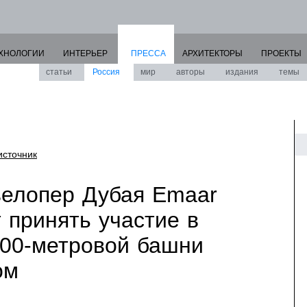
ХНОЛОГИИ
ИНТЕРЬЕР
ПРЕССА
АРХИТЕКТОРЫ
ПРОЕКТЫ
статьи
Россия
мир
авторы
издания
темы
источник
елопер Дубая Emaar
т принять участие в
400-метровой башни
ом