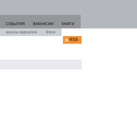
СОБЫТИЯ
ВАКАНСИИ
КНИГИ
анонсы журналов
блоги
RSS