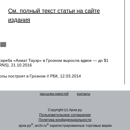
См. полный текст статьи на сайте
издания
скреба «Ахмат Тауэр» в Грозном выросла вдвое — до $1
RNS), 21.10.2016
пы построят в Грозном // РБК, 12.03.2014
рассылка новостей
контакты
Copyright (c) Архи.ру.
Пользовательское соглашение
Политика конфиденциальности
®
®
архи.ру
, archi.ru
зарегистрированные торговые марки