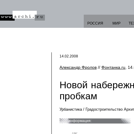
РОССИЯ
МИР
ТЕ
14.02.2008
Александр Фролов
//
Фонтанка.ru
, 14
Новой набережн
пробкам
Урбанистика / Градостроительство Архи
информация:
где: