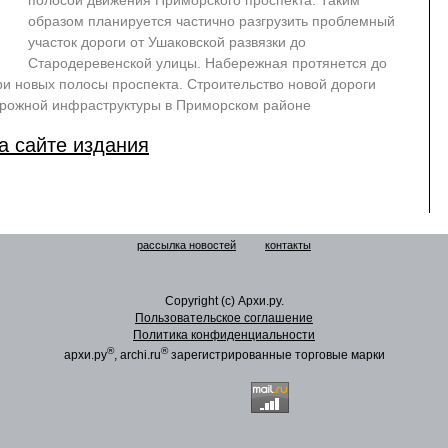
полосой движения Приморского проспекта. Таким
образом планируется частично разгрузить проблемный
участок дороги от Ушаковской развязки до
Стародеревенской улицы. Набережная протянется до
ри новых полосы проспекта. Строительство новой дороги
орожной инфраструктуры в Приморском районе
а сайте издания
рассылка новостей
контакты
Copyright (c) Архи.ру.
Пользовательское соглашение
Политика конфиденциальности
®
®
архи.ру
, archi.ru
зарегистрированные торговые марки