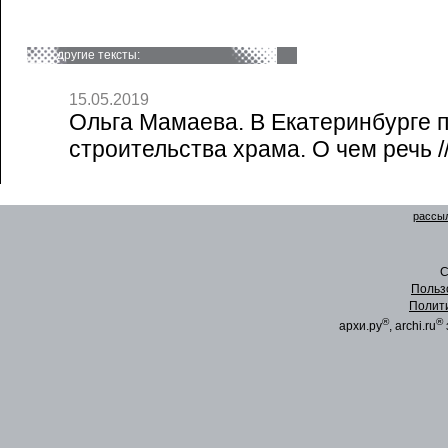
другие тексты:
15.05.2019
Ольга Мамаева. В Екатеринбурге 
строительства храма. О чем речь /
рассыл
C
Польз
Полит
®
®
архи.ру
, archi.ru