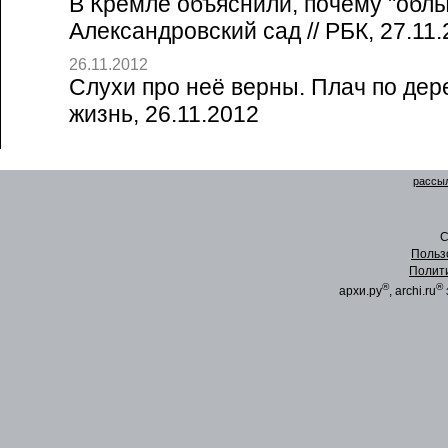
В Кремле объяснили, почему "обл
Александровский сад // РБК, 27.11
26.11.2012
Слухи про неё верны. Плач по дере
жизнь, 26.11.2012
рассыл
C
Польз
Полит
®
®
архи.ру
, archi.ru