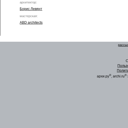
архитектор:
Борис Левянт
мастерская:
ABD architects
рассыл
C
Польз
Полит
®
®
архи.ру
, archi.ru