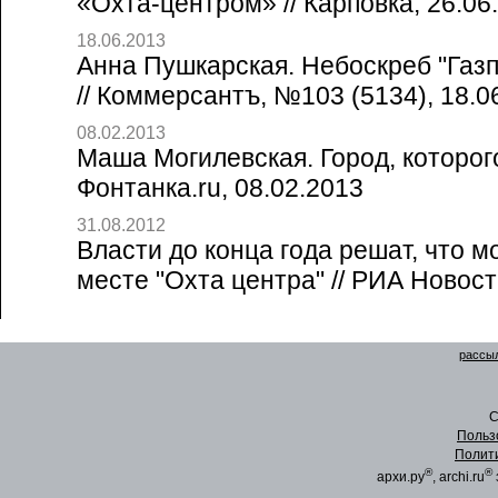
«Охта-центром» // Карповка, 26.06
18.06.2013
Анна Пушкарская. Небоскреб "Газ
// Коммерсантъ, №103 (5134), 18.0
08.02.2013
Маша Могилевская. Город, которого
Фонтанка.ru, 08.02.2013
31.08.2012
Власти до конца года решат, что м
месте "Охта центра" // РИА Новост
рассыл
C
Польз
Полит
®
®
архи.ру
, archi.ru