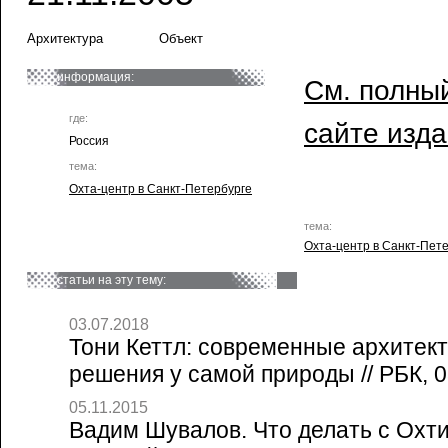
Архитектура
Объект
информация:
См. полный
где:
сайте изд
Россия
тема:
Охта-центр в Санкт-Петербурге
тема:
Охта-центр в Санкт-Пет
статьи на эту тему:
03.07.2018
Тони Кеттл: современные архитек
решения у самой природы // РБК, 0
05.11.2015
Вадим Шувалов. Что делать с Охт