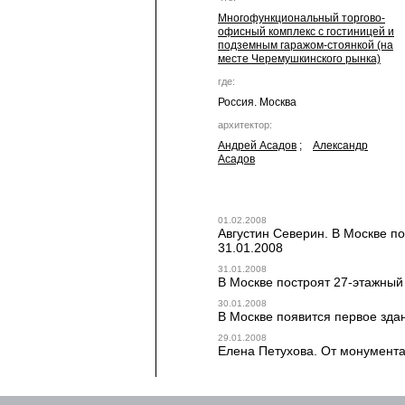
Многофункциональный торгово-
офисный комплекс с гостиницей и
подземным гаражом-стоянкой (на
месте Черемушкинского рынка)
где:
Россия. Москва
архитектор:
Андрей Асадов
;
Александр
Асадов
01.02.2008
Августин Северин. В Москве по
31.01.2008
31.01.2008
В Москве построят 27-этажный 
30.01.2008
В Москве появится первое зда
29.01.2008
Елена Петухова. От монумента