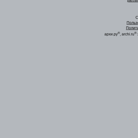
рассыл
C
Польз
Полит
®
®
архи.ру
, archi.ru