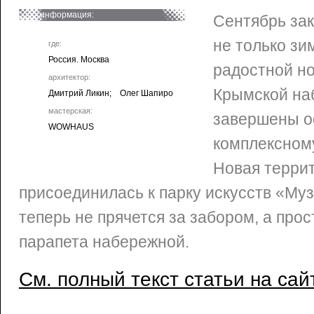
информация:
Сентябрь зак
не только зи
где:
Россия. Москва
радостной н
архитектор:
Крымской на
Дмитрий Ликин; Олег Шапиро
мастерская:
завершены о
WOWHAUS
комплексному
Новая терри
присоединилась к парку искусств «Му
теперь не прячется за забором, а прос
парапета набережной.
См. полный текст статьи на сай