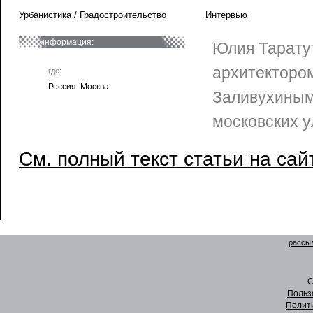
Урбанистика / Градостроительство
Интервью
информация:
Юлия Тарату
архитекторо
где:
Россия. Москва
Заливухиным
московских у
См. полный текст статьи на сай
рассыл
C
Польз
Полит