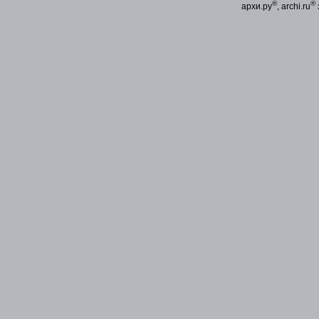
®
®
архи.ру
, archi.ru