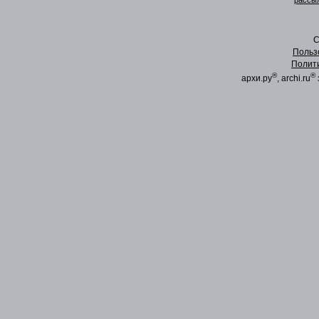
рассыл
C
Польз
Полит
®
®
архи.ру
, archi.ru