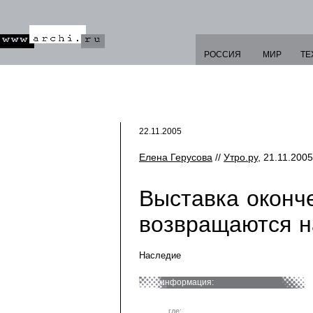
РОССИЯ
МИР
ТЕ
22.11.2005
Елена Герусова
//
Утро.ру
, 21.11.2005
Выставка оконч
возвращаются н
Наследие
информация:
где: