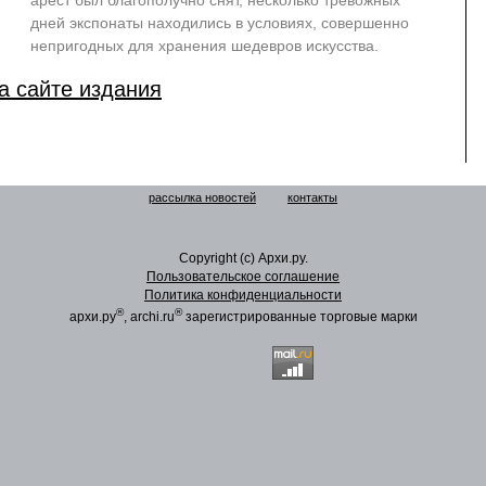
арест был благополучно снят, несколько тревожных
дней экспонаты находились в условиях, совершенно
непригодных для хранения шедевров искусства.
а сайте издания
рассылка новостей
контакты
Copyright (c) Архи.ру.
Пользовательское соглашение
Политика конфиденциальности
®
®
архи.ру
, archi.ru
зарегистрированные торговые марки