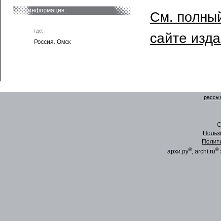
информация:
См. полный
где:
сайте изд
Россия. Омск
рассыл
C
Польз
Полит
®
®
архи.ру
, archi.ru