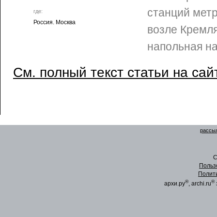
станций мет
где:
Россия. Москва
возле Кремля
напольная на
См. полный текст статьи на сай
рассыл
C
Польз
Полит
®
®
архи.ру
, archi.ru