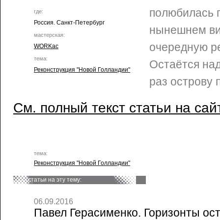
полюбилась 
где:
Россия. Санкт-Петербург
нынешнем ви
мастерская:
очередную р
WORKac
тема:
Остаётся над
Реконструкция "Новой Голландии"
раз острову 
См. полный текст статьи на сай
тема:
Реконструкция "Новой Голландии"
статьи на эту тему:
06.09.2016
Павел Герасименко. Горизонты ост