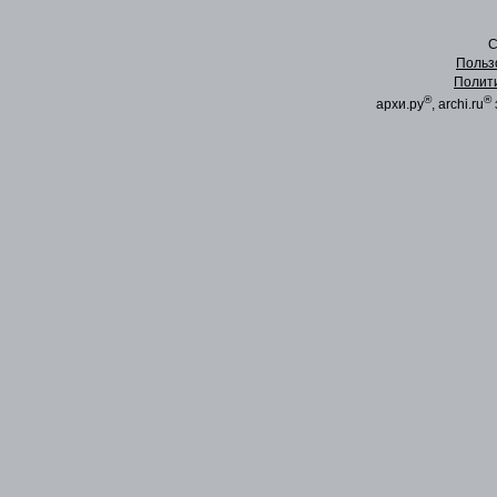
C
Польз
Полит
®
®
архи.ру
, archi.ru