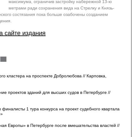
максимума, ограничив застройку набережной 13-ю
метрами ради сохранения вида на Стрелку и Князь-
еского состязания пока больше озабочены созданием
дения.
а сайте издания
го кластера на проспекте Добролюбова // Карповка,
ие проектов зданий для высших судов в Петербурге //
финалисты 1 тура конкурса на проект судебного квартала
ы»
ная Европы» в Петербурге после вмешательства властей //