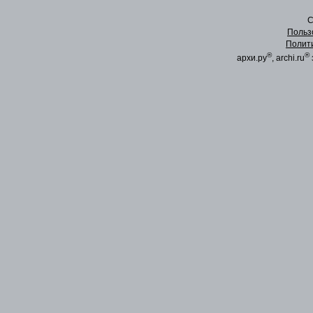
C
Польз
Полит
®
®
архи.ру
, archi.ru