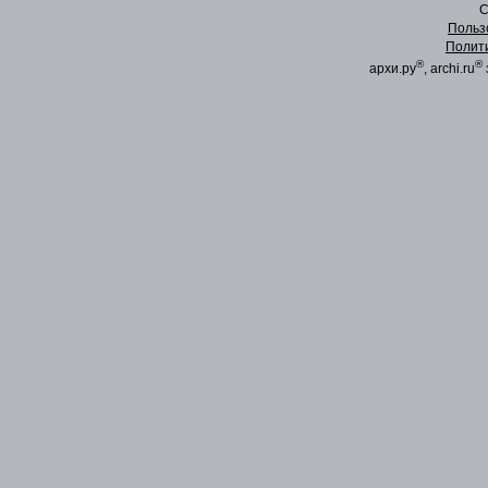
C
Польз
Полит
®
®
архи.ру
, archi.ru