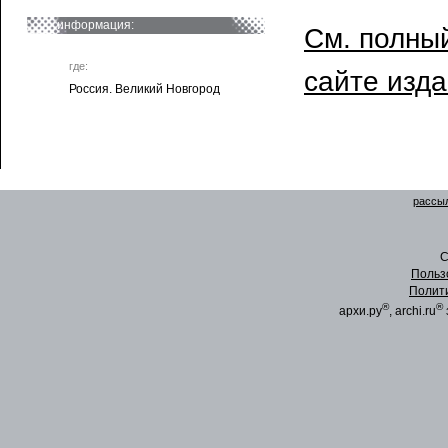
информация:
См. полный
где:
сайте изд
Россия. Великий Новгород
рассыл
C
Польз
Полит
®
®
архи.ру
, archi.ru